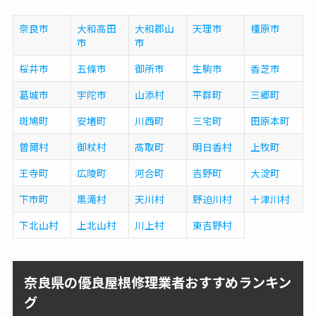
奈良市
大和高田
大和郡山
天理市
橿原市
市
市
桜井市
五條市
御所市
生駒市
香芝市
葛城市
宇陀市
山添村
平群町
三郷町
斑鳩町
安堵町
川西町
三宅町
田原本町
曽爾村
御杖村
高取町
明日香村
上牧町
王寺町
広陵町
河合町
吉野町
大淀町
下市町
黒滝村
天川村
野迫川村
十津川村
下北山村
上北山村
川上村
東吉野村
奈良県の優良屋根修理業者おすすめランキン
グ