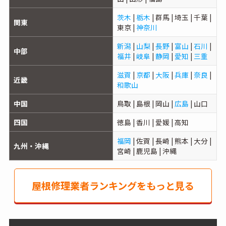
茨木
|
栃木
| 群馬 | 埼玉 | 千葉 |
関東
東京 |
神奈川
新潟
|
山梨
|
長野
|
富山
|
石川
|
中部
福井
|
岐阜
|
静岡
|
愛知
|
三重
滋賀
|
京都
|
大阪
|
兵庫
|
奈良
|
近畿
和歌山
中国
鳥取 | 島根 | 岡山 |
広島
| 山口
四国
徳島 | 香川 | 愛媛 | 高知
福岡
| 佐賀 | 長崎 | 熊本 | 大分 |
九州・沖縄
宮崎 | 鹿児島 | 沖縄
屋根修理業者ランキングをもっと見る