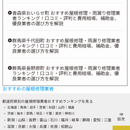
青森県おいらせ町 おすすめ屋根修理・雨漏り修理業
者ランキング！口コミ・評判と費用相場、補助金、
優良業者の選び方を解説
群馬県千代田町 おすすめ屋根修理・雨漏り修理業者
ランキング！口コミ・評判と費用相場、補助金、優
良業者の選び方を解説
群馬県長野原町 おすすめ屋根修理・雨漏り修理業者
ランキング！口コミ・評判と費用相場、補助金、優
良業者の選び方を解説
おすすめの屋根修理業者
都道府県別の屋根修理業者おすすめランキングを見る
北海道
｜
青森
｜
岩手
｜
宮城
｜
秋田
｜
山形
｜
福島
茨城
｜
栃木
｜
群馬
｜
埼玉
｜
千葉
｜
東京
｜
神奈川
目次
新潟
山梨
長野
富山
石川
福井
岐阜
静岡
愛知
三重
｜
｜
｜
｜
｜
｜
｜
｜
｜
滋賀
京都
大阪
兵庫
奈良
和歌山
｜
｜
｜
｜
｜