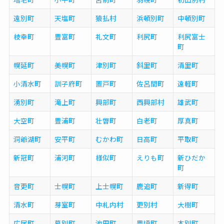
遠別町
天塩町
猿払村
浜頓別町
中頓別町
枝幸町
豊富町
礼文町
利尻町
利尻富士
町
幌延町
美幌町
津別町
斜里町
清里町
小清水町
訓子府町
置戸町
佐呂間町
遠軽町
湧別町
滝上町
興部町
西興部村
雄武町
大空町
豊浦町
壮瞥町
白老町
厚真町
洞爺湖町
安平町
むかわ町
日高町
平取町
新冠町
浦河町
様似町
えりも町
新ひだか
町
音更町
士幌町
上士幌町
鹿追町
新得町
清水町
芽室町
中札内村
更別村
大樹町
広尾町
幕別町
池田町
豊頃町
本別町