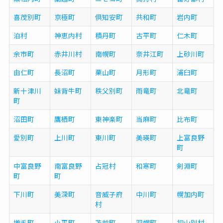
喜茂別町
京極町
倶知安町
共和町
岩内町
泊村
神恵内村
積丹町
古平町
仁木町
余市町
赤井川村
南幌町
奈井江町
上砂川町
由仁町
長沼町
栗山町
月形町
浦臼町
新十津川
妹背牛町
秩父別町
雨竜町
北竜町
町
沼田町
鷹栖町
東神楽町
当麻町
比布町
愛別町
上川町
東川町
美瑛町
上富良野
町
中富良野
南富良野
占冠村
和寒町
剣淵町
町
町
下川町
美深町
音威子府
中川町
幌加内町
村
増毛町
小平町
苫前町
羽幌町
初山別村