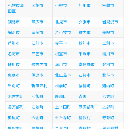
札幌市清
函館市
小樽市
旭川市
室蘭市
田区
釧路市
帯広市
北見市
夕張市
岩見沢市
網走市
留萌市
苫小牧市
稚内市
美唄市
芦別市
江別市
赤平市
紋別市
士別市
名寄市
三笠市
根室市
千歳市
滝川市
砂川市
歌志内市
深川市
富良野市
登別市
恵庭市
伊達市
北広島市
石狩市
北斗市
当別町
新篠津村
松前町
福島町
知内町
木古内町
七飯町
鹿部町
森町
八雲町
長万部町
江差町
上ノ国町
厚沢部町
乙部町
奥尻町
今金町
せたな町
島牧村
寿都町
黒松内町
蘭越町
ニセコ町
真狩村
留寿都村