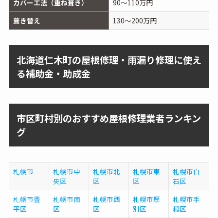
カバー工法（重ね葺き）
90～110万円
葺き替え
130～200万円
北海道仁木町の屋根修理・雨漏り修理に使え
る補助金・助成金
市区町村別のおすすめ屋根修理業者ランキン
グ
札幌市
札幌市中
札幌市北
札幌市東
札幌市白
央区
区
区
石区
札幌市豊
札幌市南
札幌市西
札幌市厚
札幌市手
平区
区
区
別区
稲区