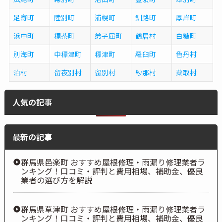
足寄町
陸別町
浦幌町
釧路町
厚岸町
浜中町
標茶町
弟子屈町
鶴居村
白糠町
別海町
中標津町
標津町
羅臼町
色丹村
泊村
留夜別村
留別村
紗那村
蘂取村
人気の記事
最新の記事
群馬県邑楽町 おすすめ屋根修理・雨漏り修理業者ラ
ンキング！口コミ・評判と費用相場、補助金、優良
業者の選び方を解説
群馬県草津町 おすすめ屋根修理・雨漏り修理業者ラ
ンキング！口コミ・評判と費用相場、補助金、優良